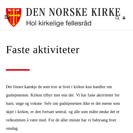
DÅP
Faste aktiviteter
KONFIRMASJON
BRYLLUP
GRAVFERD
KIRKENE I HOL
Det finnes kanskje de som tror at livet i kirken kun handler om
FASTE AKTIVITETER
gudstjenesten. Kirken tilbyr mer enn det. Vi har faste aktiviteter for
barn, unge og voksne. Selv om gudstjenesten ikke er det eneste som
GJENBRUKSBUTIKKEN
skjer i kirken, er den fortsatt sentral, og alle som måtte ønske det er
NYHETSBREV
velkommen å være med. For de aller minste har vi babysang hver
onsdag.