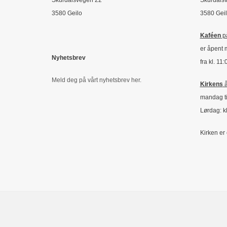
Skurdalsvegen 22
Skurdals
3580 Geilo
3580 Gei
Kaféen
på
er åpent 
Nyhetsbrev
fra kl. 11
Meld deg på vårt nyhetsbrev her.
Kirkens
å
mandag ti
Lørdag: kl
Kirken er