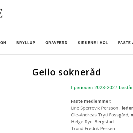
JON
BRYLLUP
GRAVFERD
KIRKENE I HOL
FASTE 
Geilo sokneråd
I perioden 2023-2027 består
Faste medlemmer:
Line Sperrevik Persson
,
lede
Ole-Andreas Tryti Fossgård
,
Helge Ryo-B
Trond Fredrik Persen