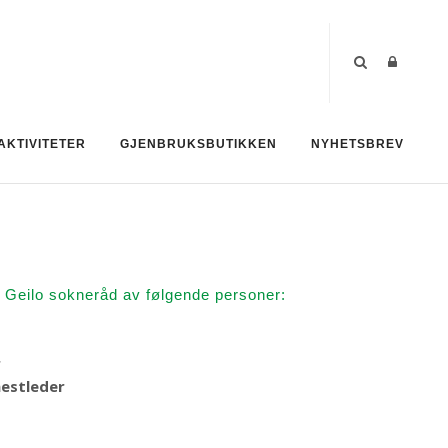
AKTIVITETER
GJENBRUKSBUTIKKEN
NYHETSBREV
 Geilo sokneråd av følgende personer:
r
nestleder
ergstad