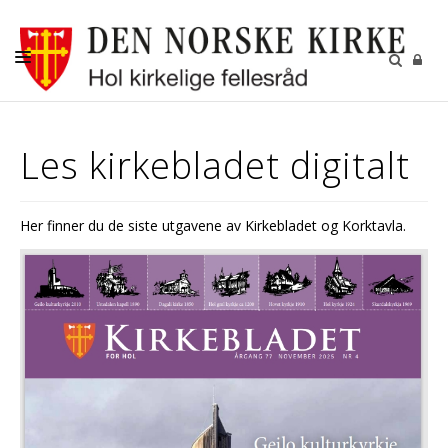
DÅP
Les kirkebladet digitalt
KONFIRMASJON
BRYLLUP
Her finner du de siste utgavene av Kirkebladet og Korktavla.
GRAVFERD
KIRKENE I HOL
FASTE AKTIVITETER
GJENBRUKSBUTIKKEN
NYHETSBREV