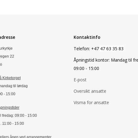
adresse
Kontaktinfo
Telefon: +47
47 63 35 83
urkyrkje
vegen 22
Åpningstid kontor: Mandag til fre
lo
09:00 - 15:00
 Kirketorget
E-post
mandag til lørdag
Oversikt ansatte
:00 - 15:00
Visma for ansatte
pningstider
l fredag: 09:00 - 15:00
. 11:00 - 15:00
 ellers åpen ved arrangementer.