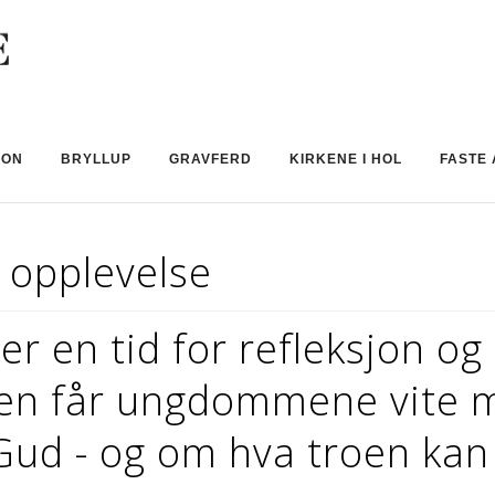
JON
BRYLLUP
GRAVFERD
KIRKENE I HOL
FASTE 
g opplevelse
r en tid for refleksjon og 
den får ungdommene vite m
ud - og om hva troen kan 