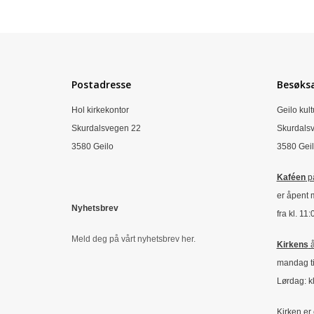
Postadresse
Besøks
Hol kirkekontor
Geilo kult
Skurdalsvegen 22
Skurdals
3580 Geilo
3580 Gei
Kaféen
på
er åpent 
Nyhetsbrev
fra kl. 11
Meld deg på vårt nyhetsbrev her.
Kirkens
å
mandag ti
Lørdag: kl
Kirken er