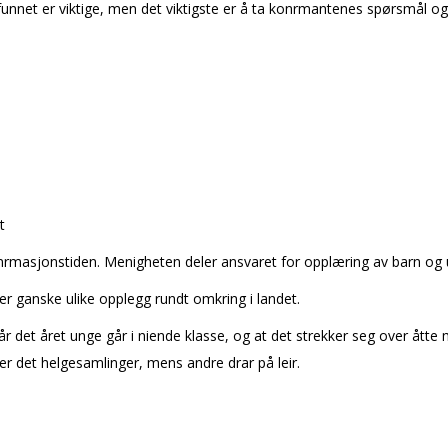
nnet er viktige, men det viktigste er å ta konfirmantenes spørsmål og t
t
konfirmasjonstiden. Menigheten deler ansvaret for opplæring av barn o
er ganske ulike opplegg rundt omkring i landet.
år det året unge går i niende klasse, og at det strekker seg over ått
r det helgesamlinger, mens andre drar på leir.