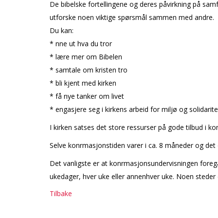
De bibelske fortellingene og deres påvirkning på samfu
utforske noen viktige spørsmål sammen med andre.
Du kan:
* finne ut hva du tror
* lære mer om Bibelen
* samtale om kristen tro
* bli kjent med kirken
* få nye tanker om livet
* engasjere seg i kirkens arbeid for miljø og solidarite
I kirken satses det store ressurser på gode tilbud i 
Selve konfirmasjonstiden varer i ca. 8 måneder og det 
Det vanligste er at konfirmasjonsundervisningen foreg
ukedager, hver uke eller annenhver uke. Noen steder e
Tilbake