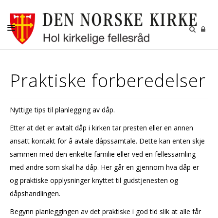
DÅP
Praktiske forberedelser
KONFIRMASJON
BRYLLUP
Nyttige tips til planlegging av dåp.
GRAVFERD
Etter at det er avtalt dåp i kirken tar presten eller en annen
KIRKENE I HOL
ansatt kontakt for å avtale dåpssamtale. Dette kan enten skje
sammen med den enkelte familie eller ved en fellessamling
FASTE AKTIVITETER
med andre som skal ha dåp. Her går en gjennom hva dåp er
GJENBRUKSBUTIKKEN
og praktiske opplysninger knyttet til gudstjenesten og
NYHETSBREV
dåpshandlingen.
Begynn planleggingen av det praktiske i god tid slik at alle får