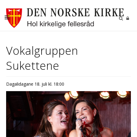
DÅP
Vokalgruppen
KONFIRMASJON
Sukettene
BRYLLUP
GRAVFERD
Dagalidagane 18. juli kl. 18:00
KIRKENE I HOL
FASTE AKTIVITETER
GJENBRUKSBUTIKKEN
NYHETSBREV