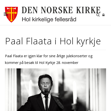
DÅP
Paal Flaata i Hol kyrkje
KONFIRMASJON
BRYLLUP
Paal Flaata er igjen klar for sine årlige julekonserter og
GRAVFERD
kommer på besøk til Hol Kyrkje 28. november
KIRKENE I HOL
FASTE AKTIVITETER
GJENBRUKSBUTIKKEN
NYHETSBREV